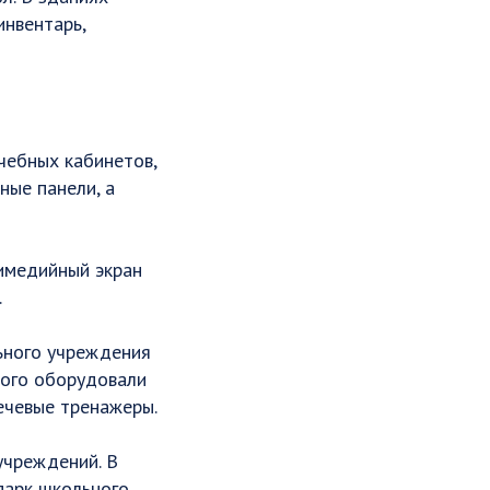
инвентарь,
чебных кабинетов,
ные панели, а
имедийный экран
.
ьного учреждения
того оборудовали
ечевые тренажеры.
учреждений. В
парк школьного