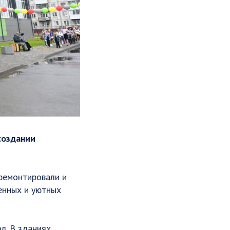
создании
ремонтировали и
енных и уютных
л. В зданиях