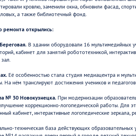
ировали кровлю, заменили окна, обновили фасад, спорт
ловых, а также библиотечный фонд.
о ремонта открылись:
 Береговая.
В здании оборудовали 16 мультимедийных у
орий, кабинет для занятий робототехникой, интерактив
зал.
ках.
Её особенностью стала студия медиацентра и мульт
. На нём транслируют достижения учеников и педагогов
ла № 30 Новокузнецка.
При модернизации образовател
 улучшение коррекционно-логопедической работы. Для э
ный кабинет, интерактивные логопедические зеркала, р
ально-техническая база действующих образовательных 
ле №14 распахнул двери первый в городе детский техно