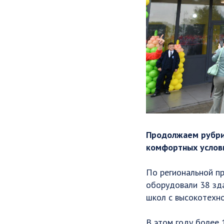
Продолжаем рубрик
комфортных услов
По региональной п
оборудовали 38 зда
школ с высокотехн
В этом году более 