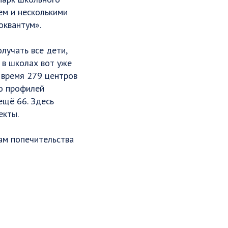
м и несколькими
оквантум».
лучать все дети,
 в школах вот уже
 время 279 центров
го профилей
ещё 66. Здесь
екты.
ам попечительства