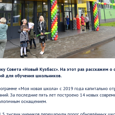
у Совета «Новый Кузбасс». На этот раз расскажем о 
ий для обучения школьников.
рограмме «Моя новая школа» с 2019 года капитально от
ний. За последние пять лет построено 14 новых соврем
ологичным оснащением.
1,5 тысячи учеников перешагнули порог обновлённых шко