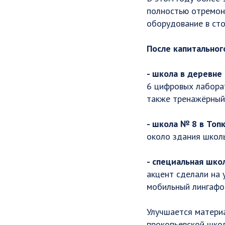
полностью отремонт
оборудование в сто
После капитальног
- школа в деревне
6 цифровых лаборат
также тренажёрный 
- школа № 8 в Топ
около здания школы
- специальная шко
акцент сделали на
мобильный лингафон
Улучшается матери
прокопьевской шко