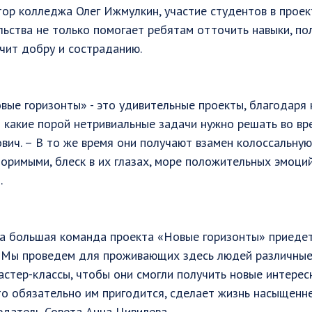
ор колледжа Олег Ижмулкин, участие студентов в проек
ьства не только помогает ребятам отточить навыки, по
учит добру и состраданию.
овые горизонты» - это удивительные проекты, благодаря
какие порой нетривиальные задачи нужно решать во вре
вич. – В то же время они получают взамен колоссальную
оримыми, блеск в их глазах, море положительных эмоций
.
ша большая команда проекта «Новые горизонты» приедет
 Мы проведем для проживающих здесь людей различные
стер-классы, чтобы они смогли получить новые интерес
то обязательно им пригодится, сделает жизнь насыщеннее
едатель Совета Анна Цивилева.