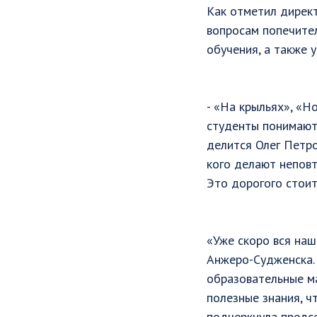
Как отметил директ
вопросам попечител
обучения, а также 
- «На крыльях», «Н
студенты понимают 
делится Олег Петро
кого делают неповт
Это дорогого стоит
«Уже скоро вся на
Анжеро-Судженска.
образовательные ма
полезные знания, ч
подчеркнула предс