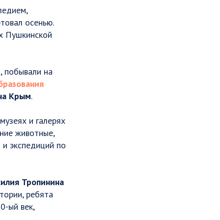
ледием,
товал осенью.
их Пушкинской
, побывали на
бразования
на Крым
.
музеях и галерях
ние животные,
 и экспедиций по
силия Тропинина
стории, ребята
0-ый век,