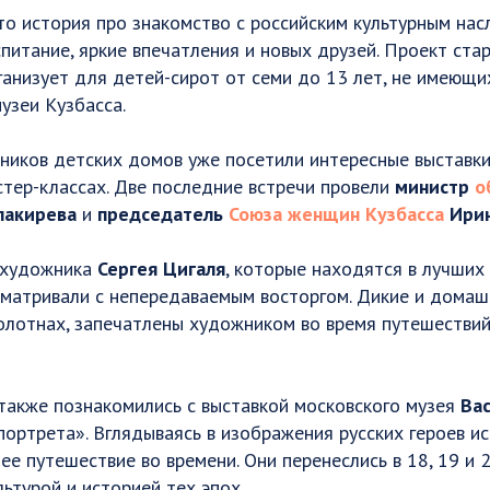
то история про знакомство с российским культурным нас
питание, яркие впечатления и новых друзей. Проект стар
анизует для детей-сирот от семи до 13 лет, не имеющ
музеи Кузбасса.
ников детских домов уже посетили интересные выставки
тер-классах. Две последние встречи провели
министр
о
лакирева
и
председатель
Союза женщин Кузбасса
Ири
 художника
Сергея Цигаля
, которые находятся в лучших 
сматривали с непередаваемым восторгом. Дикие и домаш
олотнах, запечатлены художником во время путешествий
также познакомились с выставкой московского музея
Ва
 портрета». Вглядываясь в изображения русских героев и
е путешествие во времени. Они перенеслись в 18, 19 и 2
льтурой и историей тех эпох.