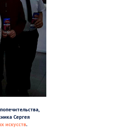
попечительства,
ника Сергея
х искусств
.