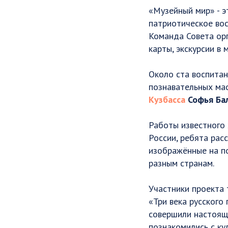
«Музейный мир» - э
патриотическое вос
Команда Совета орг
карты, экскурсии в 
Около ста воспитан
познавательных мас
Кузбасса
Софья Ба
Работы известного
России, ребята рас
изображённые на п
разным странам.
Участники проекта 
«Три века русского
совершили настояще
познакомились с ку