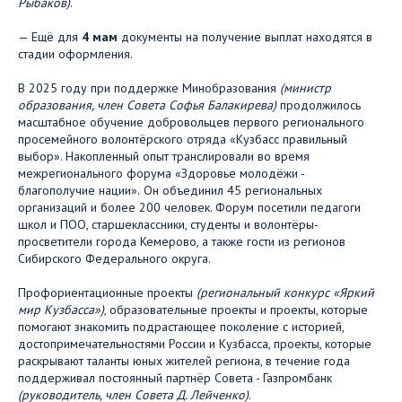
Рыбаков)
.
— Ещё для
4 мам
документы на получение выплат находятся в
стадии оформления.
В 2025 году при поддержке Минобразования
(министр
образования, член Совета Софья Балакирева)
продолжилось
масштабное обучение добровольцев первого регионального
просемейного волонтёрского отряда «Кузбасс правильный
выбор». Накопленный опыт транслировали во время
межрегионального форума «Здоровье молодёжи -
благополучие нации».
Он объединил 45 региональных
организаций и более 200 человек. Форум посетили педагоги
школ и ПОО, старшеклассники, студенты и волонтёры-
просветители города Кемерово, а также гости из регионов
Сибирского Федерального округа.
Профориентационные проекты
(региональный конкурс «Яркий
мир Кузбасса»)
, образовательные проекты и проекты, которые
помогают знакомить подрастающее поколение с историей,
достопримечательностями России и Кузбасса, проекты, которые
раскрывают таланты юных жителей региона, в течение года
поддерживал постоянный партнёр Совета - Газпромбанк
(руководитель, член Совета Д. Лейченко)
.