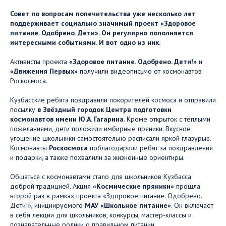
Совет по вопросам попечительства уже несколько лет
поддерживает социально значимый проект «Здоровое
питание. Одобрено. Дети». Он регулярно пополняется
интересными событиями. И вот одно из них.
Активисты проекта
«Здоровое питание. Одобрено. Дети!»
и
«Движения Первых»
получили видеописьмо от космонавтов
Роскосмоса.
Кузбасские ребята поздравили покорителей космоса и отправили
посылку
в Звёздный городок Центра подготовки
космонавтов имени Ю.А. Гагарина
. Кроме открыток с тёплыми
пожеланиями, дети положили имбирные пряники. Вкусное
угощение школьники самостоятельно расписали яркой глазурью.
Космонавты
Роскосмоса
поблагодарили ребят за поздравления
и подарки, а также похвалили за жизненные ориентиры.
Общаться с космонавтами стало для школьников Кузбасса
доброй традицией. Акция
«Космические пряники»
прошла
второй раз в рамках проекта «Здоровое питание. Одобрено.
Дети!», инициируемого
МАУ «Школьное питание»
. Он включает
в себя лекции для школьников, конкурсы, мастер-классы и
познавательные ролики о правильном питании.