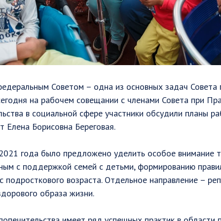
федеральным Советом – одна из основных задач Совета 
сегодня на рабочем совещании с членами Совета при Пр
ьства в социальной сфере участники обсудили планы ра
т Елена Борисовна Береговая.
 2021 года было предложено уделить особое внимание 
нным с поддержкой семей с детьми, формированию прав
 с подросткового возраста. Отдельное направление – ре
здорового образа жизни.
 попечительства имеет ряд успешных практик в области