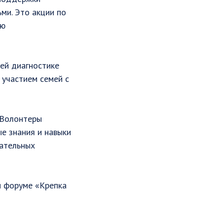
ми. Это акции по
ию
ей диагностике
 участием семей с
«Волонтеры
е знания и навыки
вательных
м форуме «Крепка