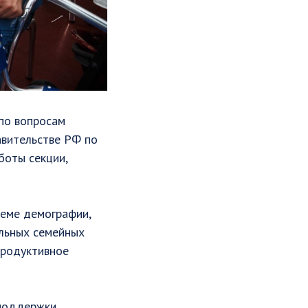
по вопросам
авительстве РФ по
боты секции,
теме демографии,
ильных семейных
продуктивное
 поддержки