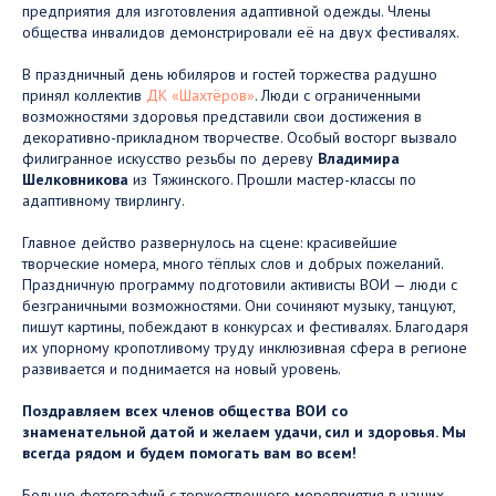
предприятия для изготовления адаптивной одежды. Члены
общества инвалидов демонстрировали её на двух фестивалях.
В праздничный день юбиляров и гостей торжества радушно
принял коллектив
ДК «Шахтёров»
. Люди с ограниченными
возможностями здоровья представили свои достижения в
декоративно-прикладном творчестве. Особый восторг вызвало
филигранное искусство резьбы по дереву
Владимира
Шелковникова
из Тяжинского. Прошли мастер-классы по
адаптивному твирлингу.
Главное действо развернулось на сцене: красивейшие
творческие номера, много тёплых слов и добрых пожеланий.
Праздничную программу подготовили активисты ВОИ — люди с
безграничными возможностями. Они сочиняют музыку, танцуют,
пишут картины, побеждают в конкурсах и фестивалях. Благодаря
их упорному кропотливому труду инклюзивная сфера в регионе
развивается и поднимается на новый уровень.
Поздравляем всех членов общества ВОИ со
знаменательной датой и желаем удачи, сил и здоровья. Мы
всегда рядом и будем помогать вам во всем!
Больше фотографий с торжественного мероприятия в наших