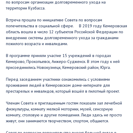
по вопросам организации долговременного ухода на
территории Кузбасса. ⠀
Встреча прошла по инициативе Совета по вопросам
попечительства в социальной сфере. ⠀ В 2019 году Кемеровская
область вошла в число 12 субъектов Российской Федерации по
внедрению системы долговременного ухода за гражданами
пожилого возраста и инвалидами. ⠀
В программе приняли участие 15 учреждений в городах
Кемерово, Прокопьевск, Анжеро-Судженск. В этом году к ней
присоединились Новокузнецк, Кемеровский район, Юрга. ⠀
Перед заседанием участники ознакомились с условиями
проживания людей в Кемеровском доме-интернате для
престарелых и инвалидов, который вошёл в пилотный проект. ⠀
Членам Совета и приглашенным гостям показали зал лечебной
физкультуры, комнату мелкой моторики, музей, сенсорную
комнату, столовую и другие помещения. Люди здесь не просто
живут, они занимаются творчеством, спортом, общаются. ⠀
Совет по вопросам попечительства вносит большой вклад в