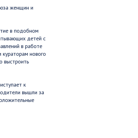
оюза женщин и
стие в подобном
питывающих детей с
равлений в работе
и кураторам нового
но выстроить
иступает к
 родители вышли за
положительные