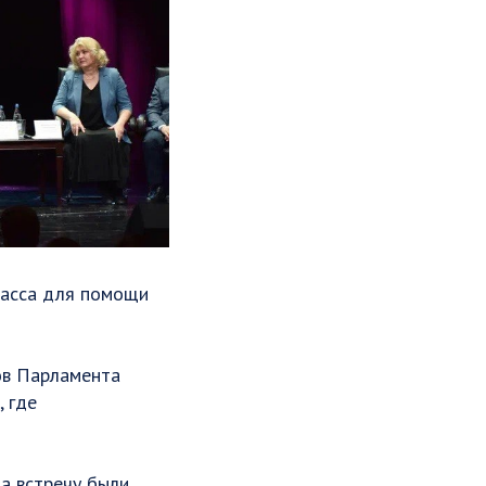
басса для помощи
ов Парламента
, где
На встречу были