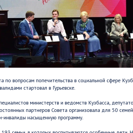
та по вопросам попечительства в социальной сфере Куз
валидами стартовал в Гурьевске.
пециалистов министерств и ведомств Кузбасса, депутат
постоянных партнеров Совета организовала для 50 семей
и-инвалиды насыщенную программу.
е 193 семьи, в которых воспитываются особенные дети. 