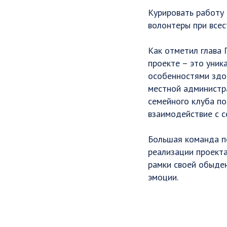
Курировать работу 
волонтеры при все
Как отметил глава 
проекте – это уник
особенностями здор
местной администра
семейного клуба по
взаимодействие с с
Большая команда по
реализации проекта
рамки своей обыден
эмоции.