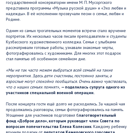
государственной консерватории имени М. П. Мусоргского
представила программы «Музыка русской души» и «Эхо любви и
надежды». В её исполнении прозвучали песни о семье, любви и
Родине.
Одним из самых трогательных моментов встречи стало вручение
портретов. Их несколько часов писали преподаватели и студенты
Кузбасского художественного колледжа. Семьи с улыбками
рассматривали готовые работы, узнавали знакомые черты,
фотографировались с художниками. Для многих этот подарок
стал памятью об особенном семейном дне.
«Мы не так часто можем выбраться всей семьёй на такие
мероприятия. Здесь дети счастливы, постоянно заняты, а
взрослые могут спокойно пообщаться. Очень важно чувствовать,
что о наших семьях помнят»,
—
поделилась супруга одного из
участников специальной военной операции.
После концерта гости ещё долго не расходились. За чашкой чая
продолжались разговоры, семьи фотографировались на память.
Угощение для участников подготовил б
лаготворительный
фонд «Доброе дело», которым руководит член Совета по
вопросам попечительства Елена Колесник
. Каждому ребенку
вручили подарки от
депутатов Кемеровского горсовета
.