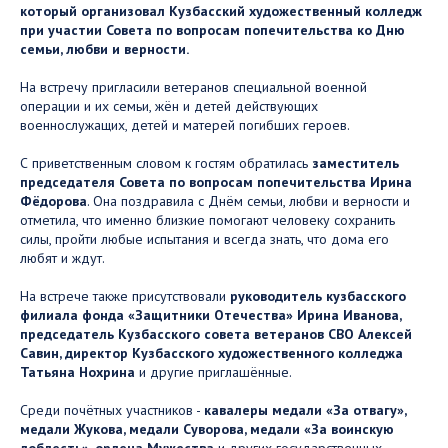
который организовал Кузбасский художественный колледж
при участии Совета по вопросам попечительства ко Дню
семьи, любви и верности.
На встречу пригласили ветеранов специальной военной
операции и их семьи, жён и детей действующих
военнослужащих, детей и матерей погибших героев.
С приветственным словом к гостям обратилась
заместитель
председателя Совета по вопросам попечительства Ирина
Фёдорова
. Она поздравила с Днём семьи, любви и верности и
отметила, что именно близкие помогают человеку сохранить
силы, пройти любые испытания и всегда знать, что дома его
любят и ждут.
На встрече также присутствовали
руководитель кузбасского
филиала фонда «Защитники Отечества» Ирина Иванова,
председатель Кузбасского совета ветеранов СВО Алексей
Савин, директор Кузбасского художественного колледжа
Татьяна Нохрина
и другие приглашённые.
Среди почётных участников -
кавалеры медали «За отвагу»,
медали Жукова, медали Суворова, медали «За воинскую
доблесть», ордена Мужества
и других государственных