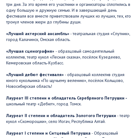
три дня. За это время его участники и организаторы сплотились в
одну большую и дружную семью. И в завершающий день
фестиваля все вместе приветствовали лучших из лучших, тех, кто
тронул членов жюри до глубины души.
«Лучший актерский ансамбль»
- театральная студия «Спутник»,
город Калачинск, Омская область.
«Лучшая сценография»
- образцовый самодеятельный
коллектив, театр кукол «Лесная сказка», посёлок Кузедеево,
Кемеровская область-Кузбасс.
«Лучший дебют фестиваля»
- образцовый коллектив студия
юного кукольника «По щучьему велению», посёлок Кольцово,
Новосибирская область!
Лауреат III степени и обладатель Серебряного Петрушки -
школьный театр «Дебют», город Томск.
Лауреат II степени и обладатель Золотого Петрушки
- театр
кукол «Скоморошки», село Иогач, Республика Алтай.
Лауреат I степени и Ситцевый Петрушка
- Образцовый