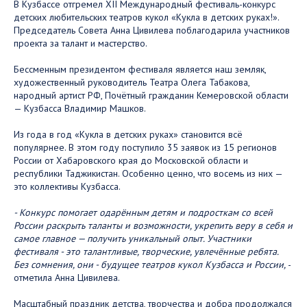
В Кузбассе отгремел XII Международный фестиваль-конкурс
детских любительских театров кукол «Кукла в детских руках!».
Председатель Совета Анна Цивилева поблагодарила участников
проекта за талант и мастерство.
Бессменным президентом фестиваля является наш земляк,
художественный руководитель Театра Олега Табакова,
народный артист РФ, Почётный гражданин Кемеровской области
— Кузбасса Владимир Машков.
Из года в год «Кукла в детских руках» становится всё
популярнее. В этом году поступило 35 заявок из 15 регионов
России от Хабаровского края до Московской области и
республики Таджикистан. Особенно ценно, что восемь из них —
это коллективы Кузбасса.
- Конкурс помогает одарённым детям и подросткам со всей
России раскрыть таланты и возможности, укрепить веру в себя и
самое главное — получить уникальный опыт. Участники
фестиваля - это талантливые, творческие, увлечённые ребята.
Без сомнения, они - будущее театров кукол Кузбасса и России,
-
отметила Анна Цивилева.
Масштабный праздник детства, творчества и добра продолжался