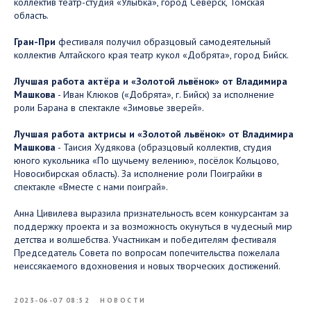
коллектив театр-студия «Улыбка», город Северск, Томская
область.
Гран-При
фестиваля получил образцовый самодеятельный
коллектив Алтайского края театр кукол «Добрята», город Бийск.
Лучшая работа актёра и «Золотой львёнок» от Владимира
Машкова
- Иван Клюков («Добрята», г. Бийск) за исполнение
роли Барана в спектакле «Зимовье зверей».
Лучшая работа актрисы и «Золотой львёнок» от Владимира
Машкова
- Таисия Худякова (образцовый коллектив, студия
юного кукольника «По щучьему велению», посёлок Кольцово,
Новосибирская область). За исполнение роли Поиграйки в
спектакле «Вместе с нами поиграй».
Анна Цивилева выразила признательность всем конкурсантам за
поддержку проекта и за возможность окунуться в чудесный мир
детства и волшебства. Участникам и победителям фестиваля
Председатель Совета по вопросам попечительства пожелала
неиссякаемого вдохновения и новых творческих достижений.
2023-06-07 08:52
НОВОСТИ