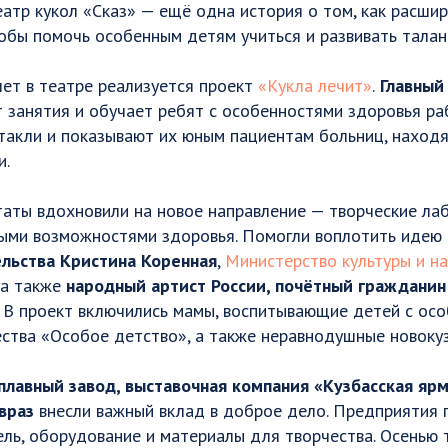
театр кукол «Сказ» — ещё одна история о том, как расш
обы помочь особенным детям учиться и развивать талан
ет в театре реализуется проект
«Кукла лечит»
.
Главный
занятия и обучает ребят с особенностями здоровья раб
ктакли и показывают их юным пациентам больниц, наход
и.
таты вдохновили на новое направление — творческие ла
ными возможностями здоровья. Помогли воплотить идею
льства Кристина Коренная
,
Министерство культуры и н
, а также
народный артист России, почётный гражданин
. В проект включились мамы, воспитывающие детей с ос
ства «Особое детство», а также неравнодушные новокуз
лавный завод, выставочная компания «Кузбасская ярм
враз
внесли важный вклад в доброе дело. Предприятия 
ель, оборудование и материалы для творчества. Осенью 