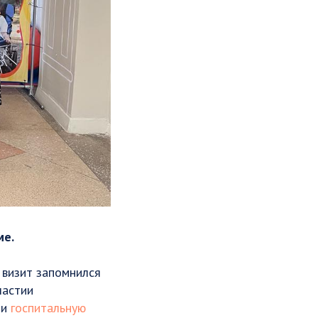
ме.
 визит запомнился
частии
ли
госпитальную