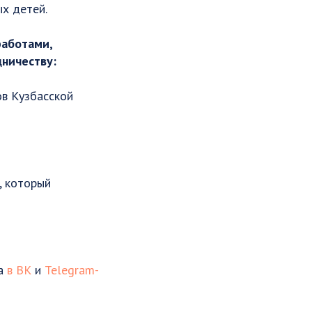
х детей.
работами,
дничеству:
ов Кузбасской
, который
ва
в ВК
и
Telegram-