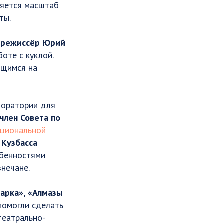
иряется масштаб
ты.
 режиссёр Юрий
оте с куклой.
ящимся на
боратории для
член Совета по
ациональной
 Кузбасса
обенностями
нечане.
арка», «Алмазы
помогли сделать
театрально-