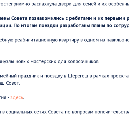
гостеприимно распахнула двери для семей и их особенны
лены Совета познакомились с ребятами и их первыми 
иции. По итогам поездки разработаны планы по сотру
чебную реабилитационную квартиру в одном из павильон
анузлы новых мастерских для колясочников.
емейный праздник и поездку в Шерегеш в рамках проекта
ш Совет.
тия -
здесь
.
 в социальных сетях Совета по вопросам попечительст