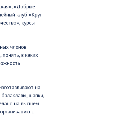
ская», «Добрые
мейный клуб «Круг
чество», курсы
вных членов
понять, в каких
можность
изготавливают на
 балаклавы, шапки,
делано на высшем
организацию с