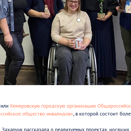
тили
Кемеровскую городскую организацию Общероссийс
оссийское общество инвалидов»
, в которой состоит боле
Захарчук рассказала о реализуемых проектах, носящих 