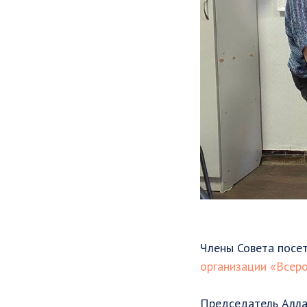
Члены Совета посе
организации «Всер
Председатель Алла 