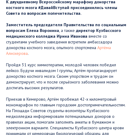
К двухдневному Всероссийскому марафону донорства
костного мозга #ДавайВступай присоединились члены
Совета по вопросам попечительства.
Заместитель председателя Правительства по социальным
вопросам Елена Воронина
, а также
директор Кузбасского
медицинского колледжа Ирина Иванова
вместе со
студентами учебного заведения встретили амбассадора
донорства костного мозга, опытного спортсмена
Артёма
Алискерова
.
Пройдя 31 курс химиотерапии, молодой человек победил
лейкоз. Будучи инвалидом I группы, Артём пропагандирует
донорство костного мозга. Своим упорством и трудом он
демонстрирует, что и после серьёзного заболевания можно
достигать высоких результатов.
Приехав в Кемерово, Артём пробежал 42-х километровый
мономарафон по главным городским достопримечательностям.
На Площади Советов студенты-волонтёры Кузбасского
медколледжа информировали потенциальных доноров о
правилах акции, помогали заполнять анкеты в бумажном и
электронном варианте. Специалисты Кузбасского центра крови
принимали от кемеровчан биологический образец для