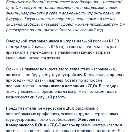
Вернуться к обычной жизни после освобождения — непростой
путь. Он требует не только времени, но и поддержки, новых
знаний, уверенности в себе и возможности строить планы на
будущее. Такую помощь женщинам, находящимся в местах
лишения свободы, оказывает проект «Жизнь продолжается». Он
реализуется по инициативе Совета уже седьмой год.
Очередной этап завершился в исправительной колонии № 50
города Юрги. С начала 2026 года команда проекта пять раз
приезжала в учреждение, а участниками каждой встречи
становились около ста женщин.
Одним из главных новшеств этого этапа стало направление,
посвящённое будущему трудоустройству. К реализации проекта
присоединился давний партнёр Совета по вопросам
попечительства —
холдинговая компания «СДС»
. Благодаря
этому участницы впервые смогли напрямую познакомиться с
возможностями будущей работы.
Представители Кемеровского ДСК
рассказали о
востребованных профессиях, условиях труда и перспективах
трудоустройства после освобождения.
Женсоветы
Кемеровского ДСК и «СДС-Энерго»
провели мастер-классы и
поделились своим профессиональным и жизненным опытом. Для