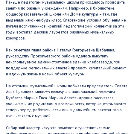
Раньше педагогам музыкальной школы приходилось проводить
занятия по разным учреждениям. Например, в библиотеке,
общеобразовательной школе или Доме культуры – там, где
выделяли какой-нибудь класс. Спартанские условия обучения не
пугали воспитанников, крепкий педагогический коллектив за эти
годы воспитал десятки лауреатов различных музыкальных
конкурсов.
Как отметила глава района Наталья Григорьевна Шабалина,
руководству Прокопьевского района удалось выкупить
неиспользуемое административное здание хлебозавода, при
поддержке региональных властей провести капитальный ремонт
и вдохнуть жизнь в новый объект культуры.
На открытии музыкальной школы побывали председатель Совета
Анна Цивилева, министр культуры и национальной политики
Кузбасса Марина Евса. Марина Александровна рассказала
ученикам и их родителям о возможностях, которые открываются
теперь перед ребятами, если они в дальнейшем захотят свою
жизнь связать с музыкой.
Сибирский кластер искусств поможет осуществить самые
амбициозные планы и реализоваться в профессиональной сфере