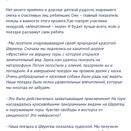
Нет ничего приятнее и дороже детской радости, искреннего
смеха и счастливых лиц ребятишек. Они – главный показатель
пользы и важности этого проекта. Как говорят участники
экскурсий,
«впечатлений – море»
. И будет лучше всего, если о
поездке расскажут сами ребята.
- Мы посетили очаровывающий своей природной красотой
Шерегеш. Сначала мы поднялись на канатной дороге
«Фристайл» на вершину горы, с которой открылся
замечательный вид. Здесь нам удалось поиграть на
металлофоне. Потом погостили у оленей, покормили их и
погладили. А в завершение поездки мы провели время с хаски.
Очень добродушные и ласковые собаки были рады нас видеть.
Наша поездка была полна удивительных впечатлений, которые
мы никогда не забудем.
- Это было действительно захватывающее приключение! На горе
наслаждались красивейшими панорамными видами на Шерегеш
и окружающие горы. Чувство свободы и восторга от
увиденного! Это невероятно!
- Наша поездка в Шерегеш оказалась чудесной. Мы получили