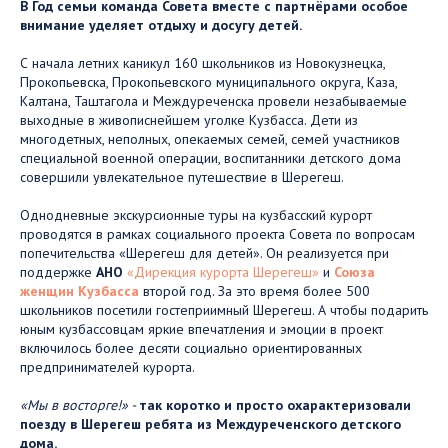
В Год семьи команда Совета вместе с партнёрами особое
внимание уделяет отдыху и досугу детей.
С начала летних каникул 160 школьников из Новокузнецка,
Прокопьевска, Прокопьевского муниципального округа, Каза,
Калтана, Таштагола и Междуреченска провели незабываемые
выходные в живописнейшем уголке Кузбасса. Дети из
многодетных, неполных, опекаемых семей, семей участников
специальной военной операции, воспитанники детского дома
совершили увлекательное путешествие в Шерегеш.
Однодневные экскурсионные туры на кузбасский курорт
проводятся в рамках социального проекта Совета по вопросам
попечительства «Шерегеш для детей». Он реализуется при
поддержке
АНО
«Дирекция курорта Шерегеш»
и
Союза
женщин Кузбасса
второй год. За это время более 500
школьников посетили гостеприимный Шерегеш. А чтобы подарить
юным кузбассовцам яркие впечатления и эмоции в проект
включилось более десяти социально ориентированных
предпринимателей курорта.
«Мы в восторге!» -
так коротко и просто охарактеризовали
поезду в Шерегеш ребята из Междуреченского детского
дома.